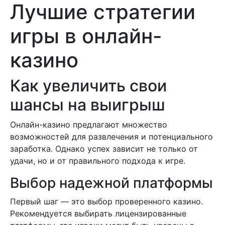
Лучшие стратегии
игры в онлайн-
казино
Как увеличить свои
шансы на выигрыш
Онлайн-казино предлагают множество
возможностей для развлечения и потенциального
заработка. Однако успех зависит не только от
удачи, но и от правильного подхода к игре.
Выбор надежной платформы
Первый шаг — это выбор проверенного казино.
Рекомендуется выбирать лицензированные