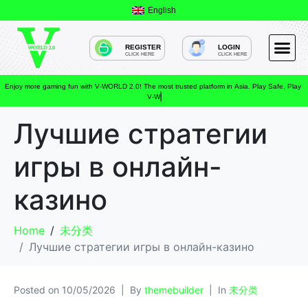
English
REGISTER
LOGIN
CLICK HERE
CLICK HERE
E
n
j
o
y
m
o
r
e
g
a
m
i
n
g
f
u
n
w
i
t
h
V
-
W
O
R
L
D
2
.
0
!
T
h
e
m
o
s
t
t
r
u
s
t
e
d
p
l
a
t
f
o
r
m
i
n
A
s
i
a
.
P
l
a
y
S
a
f
e
,
P
l
a
y
V
-
W
O
R
L
D
!
Лучшие стратегии
игры в онлайн-
казино
Home
未分类
Лучшие стратегии игры в онлайн-казино
Posted on
10/05/2026
By
themebuilder
In
未分类