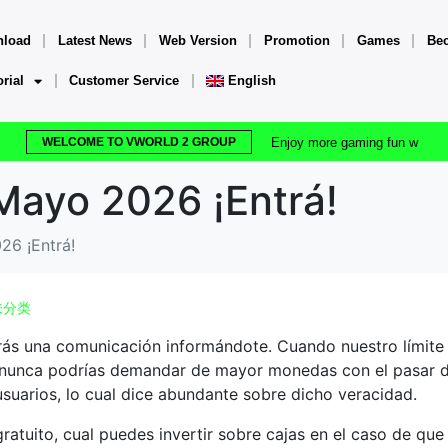
load
Latest News
Web Version
Promotion
Games
Be
orial
Customer Service
English
WELCOME TO VWORLD 2 GROUP
E
n
j
o
y
m
o
r
e
g
a
m
i
n
g
f
u
n
w
i
t
h
Mayo 2026 ¡Entrá!
26 ¡Entrá!
未分类
irás una comunicación informándote. Cuando nuestro límite 
y nunca podrías demandar de mayor monedas con el pasar d
usuarios, lo cual dice abundante sobre dicho veracidad.
atuito, cual puedes invertir sobre cajas en el caso de que