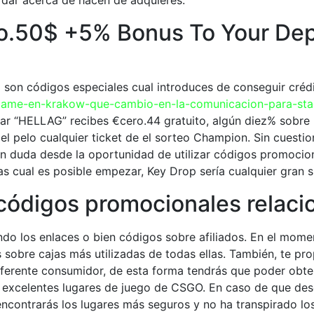
rdar acerca de hacen de adquieres.
o.50$ +5% Bonus To Your De
on códigos especiales cual introduces de conseguir crédi
cgame-en-krakow-que-cambio-en-la-comunicacion-para-sta
izar “HELLAG” recibes €cero.44 gratuito, algún diez% sobre
el pelo cualquier ticket de el sorteo Champion. Sin cuesti
en duda desde la oportunidad de utilizar códigos promocion
s cual es posible empezar, Key Drop serí­a cualquier gran si
 códigos promocionales rela
do los enlaces o bien códigos sobre afiliados. En el mome
s sobre cajas más utilizadas de todas ellas. También, te p
ferente consumidor, de esta forma tendrás que poder obte
s excelentes lugares de juego de CSGO. En caso de que dese
encontrarás los lugares más seguros y no ha transpirado l