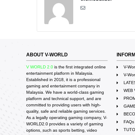
ABOUT V-WORLD
INFOR
V WORLD 2.0
is the first integrated online
V-Wor
entertainment platform in Malaysia.
V-Wo
Established in 2018, it is a professional
LATE
gaming and entertainment company in
WEB 
Malaysia. We have a world-class gaming
PRO
platform and technical support, and are
committed to providing users with high-
GAM
quality, safe and reliable gaming services.
BECO
As a legally operating gaming company, V-
FAQs
WORLD2.0 provides a variety of gaming
TUTO
options, such as sports betting, video