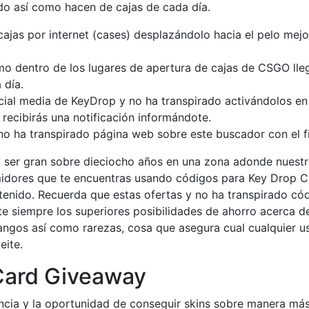
do así­ como hacen de cajas de cada día.
cajas por internet (cases) desplazándolo hacia el pelo me
remo dentro de los lugares de apertura de cajas de CSGO lle
 día.
cial media de KeyDrop y no ha transpirado activándolos e
recibirás una notificación informándote.
 no ha transpirado página web sobre este buscador con el 
 ser gran sobre dieciocho años en una zona adonde nuestro
dores que te encuentras usando códigos para Key Drop CS
a tenido. Recuerda que estas ofertas y no ha transpirado có
e siempre los superiores posibilidades de ahorro acerca d
ngos así­ como rarezas, cosa que asegura cual cualquier u
eite.
 Card Giveaway
cia y la oportunidad de conseguir skins sobre manera más