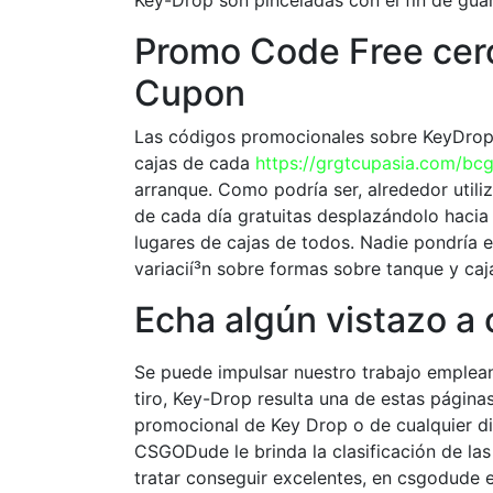
Key-Drop son pinceladas con el fin de gua
Promo Code Free cer
Cupon
Las códigos promocionales sobre KeyDrop s
cajas de cada
https://grgtcupasia.com/b
arranque. Como podrí­a ser, alrededor util
de cada día gratuitas desplazándolo hacia 
lugares de cajas de todos. Nadie pondrí­a 
variacií³n sobre formas sobre tanque y caja
Echa algún vistazo a
Se puede impulsar nuestro trabajo emplean
tiro, Key-Drop resulta una de estas página
promocional de Key Drop o de cualquier di
CSGODude le brinda la clasificación de la
tratar conseguir excelentes, en csgodude 