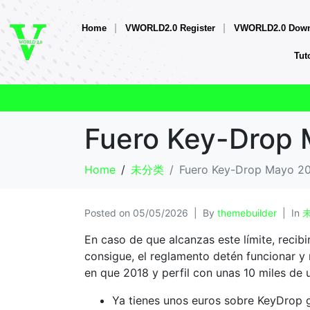
Home
VWORLD2.0 Register
VWORLD2.0 Down
Tut
Fuero Key-Drop 
Home
未分类
Fuero Key-Drop Mayo 20
Posted on
05/05/2026
By
themebuilder
In
En caso de que alcanzas este límite, recib
consigue, el reglamento detén funcionar 
en que 2018 y perfil con unas 10 miles de 
Ya tienes unos euros sobre KeyDrop gr