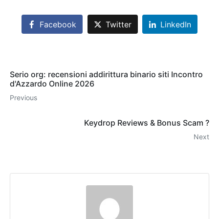
Facebook
Twitter
LinkedIn
Serio org: recensioni addirittura binario siti Incontro
d'Azzardo Online 2026
Previous
Keydrop Reviews & Bonus Scam ?
Next