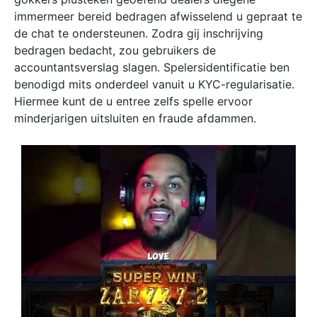
immermeer bereid bedragen afwisselend u gepraat te
de chat te ondersteunen. Zodra gij inschrijving
bedragen bedacht, zou gebruikers de
accountantsverslag slagen. Spelersidentificatie ben
benodigd mits onderdeel vanuit u KYC-regularisatie.
Hiermee kunt de u entree zelfs spelle ervoor
minderjarigen uitsluiten en fraude afdammen.