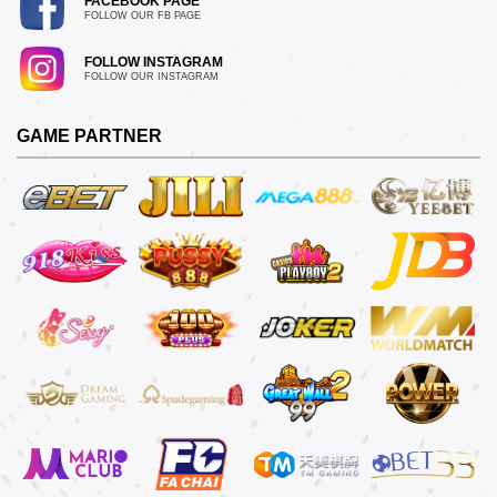
FACEBOOK PAGE
FOLLOW OUR FB PAGE
FOLLOW INSTAGRAM
FOLLOW OUR INSTAGRAM
GAME PARTNER