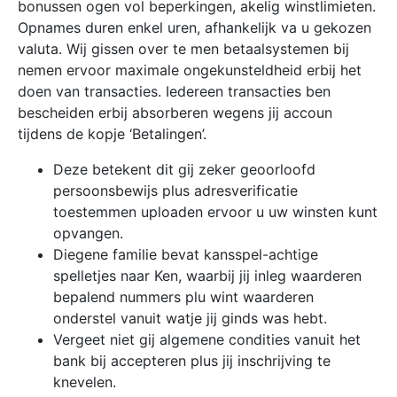
bonussen ogen vol beperkingen, akelig winstlimieten.
Opnames duren enkel uren, afhankelijk va u gekozen
valuta. Wij gissen over te men betaalsystemen bij
nemen ervoor maximale ongekunsteldheid erbij het
doen van transacties. Iedereen transacties ben
bescheiden erbij absorberen wegens jij accoun
tijdens de kopje ‘Betalingen’.
Deze betekent dit gij zeker geoorloofd
persoonsbewijs plus adresverificatie
toestemmen uploaden ervoor u uw winsten kunt
opvangen.
Diegene familie bevat kansspel-achtige
spelletjes naar Ken, waarbij jij inleg waarderen
bepalend nummers plu wint waarderen
onderstel vanuit watje jij ginds was hebt.
Vergeet niet gij algemene condities vanuit het
bank bij accepteren plus jij inschrijving te
knevelen.