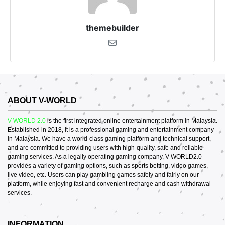
themebuilder
ABOUT V-WORLD
V WORLD 2.0
is the first integrated online entertainment platform in Malaysia.
Established in 2018, it is a professional gaming and entertainment company
in Malaysia. We have a world-class gaming platform and technical support,
and are committed to providing users with high-quality, safe and reliable
gaming services. As a legally operating gaming company, V-WORLD2.0
provides a variety of gaming options, such as sports betting, video games,
live video, etc. Users can play gambling games safely and fairly on our
platform, while enjoying fast and convenient recharge and cash withdrawal
services.
INFORMATION