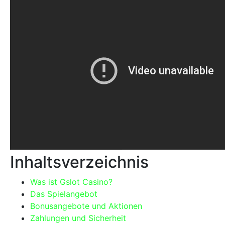
Inhaltsverzeichnis
Was ist Gslot Casino?
Das Spielangebot
Bonusangebote und Aktionen
Zahlungen und Sicherheit