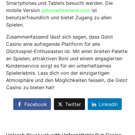
Smartphones und Tablets besucht werden. Die
mobile Version
gslotswitzerland.com
ist
benutzerfreundlich und bietet Zugang zu allen
Spielen.
Zusammenfassend lässt sich sagen, dass Gslot
Casino eine aufregende Plattform für alle
Glücksspiel-Enthusiasten ist. Mit einer breiten Palette
an Spielen, attraktiven Boni und einem engagierten
Kundenservice sorgt es für ein unterhaltsames
Spielerlebnis. Lass dich von der einzigartigen
Atmosphäre und den Möglichkeiten fesseln, die Gslot
Casino zu bieten hat!
Facebook
Twitter
LinkedIn
Unleash Your Luck with Unforgettable Pub Casino