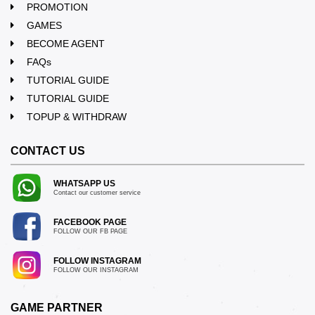
PROMOTION
GAMES
BECOME AGENT
FAQs
TUTORIAL GUIDE
TUTORIAL GUIDE
TOPUP & WITHDRAW
CONTACT US
WHATSAPP US
Contact our customer service
FACEBOOK PAGE
FOLLOW OUR FB PAGE
FOLLOW INSTAGRAM
FOLLOW OUR INSTAGRAM
GAME PARTNER