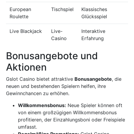
European
Tischspiel
Klassisches
Roulette
Glücksspiel
Live Blackjack
Live-
Interaktive
Casino
Erfahrung
Bonusangebote und
Aktionen
Gslot Casino bietet attraktive
Bonusangebote
, die
neuen und bestehenden Spielern helfen, ihre
Gewinnchancen zu erhöhen.
Willkommensbonus:
Neue Spieler können oft
von einem großzügigen Willkommensbonus
profitieren, der Einzahlungsboni oder Freispiele
umfasst.