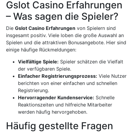
Gslot Casino Erfahrungen
– Was sagen die Spieler?
Die
Gslot Casino Erfahrungen
von Spielern sind
insgesamt positiv. Viele loben die große Auswahl an
Spielen und die attraktiven Bonusangebote. Hier sind
einige häufige Rückmeldungen:
Vielfältige Spiele:
Spieler schätzen die Vielfalt
der verfügbaren Spiele.
Einfacher Registrierungsprozess:
Viele Nutzer
berichten von einer einfachen und schnellen
Registrierung.
Hervorragender Kundenservice:
Schnelle
Reaktionszeiten und hilfreiche Mitarbeiter
werden häufig hervorgehoben.
Häufig gestellte Fragen