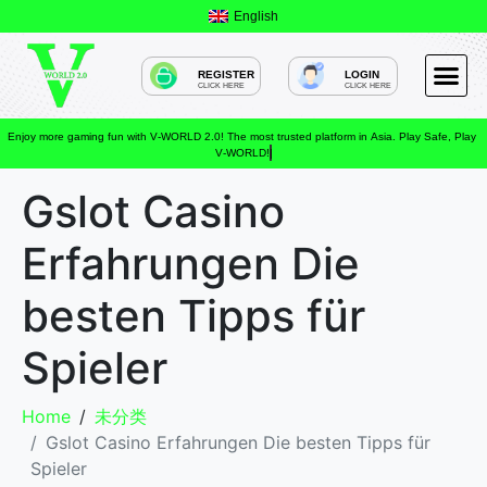
English
REGISTER
LOGIN
CLICK HERE
CLICK HERE
E
n
j
o
y
m
o
r
e
g
a
m
i
n
g
f
u
n
w
i
t
h
V
-
W
O
R
L
D
2
.
0
!
T
h
e
m
o
s
t
t
r
u
s
t
e
d
p
l
a
t
f
o
r
m
i
n
A
s
i
a
.
P
l
a
y
S
a
f
e
,
P
l
a
y
V
-
W
O
R
L
D
!
Gslot Casino
Erfahrungen Die
besten Tipps für
Spieler
Home
未分类
Gslot Casino Erfahrungen Die besten Tipps für
Spieler