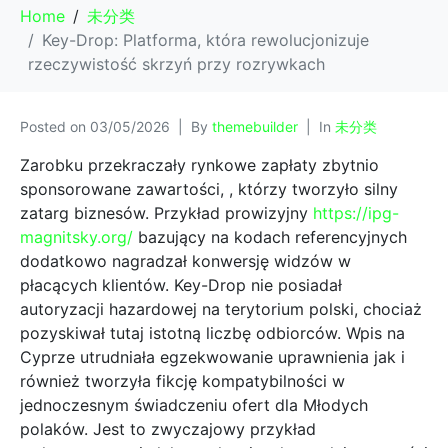
Home
未分类
Key-Drop: Platforma, która rewolucjonizuje
rzeczywistość skrzyń przy rozrywkach
Posted on
03/05/2026
By
themebuilder
In
未分类
Zarobku przekraczały rynkowe zapłaty zbytnio
sponsorowane zawartości, , którzy tworzyło silny
zatarg biznesów. Przykład prowizyjny
https://ipg-
magnitsky.org/
bazujący na kodach referencyjnych
dodatkowo nagradzał konwersję widzów w
płacących klientów. Key-Drop nie posiadał
autoryzacji hazardowej na terytorium polski, chociaż
pozyskiwał tutaj istotną liczbę odbiorców.
Wpis na
Cyprze utrudniała egzekwowanie uprawnienia jak i
również tworzyła fikcję kompatybilności w
jednoczesnym świadczeniu ofert dla Młodych
polaków. Jest to zwyczajowy przykład