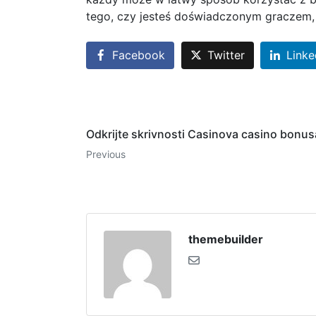
tego, czy jesteś doświadczonym graczem,
Facebook
Twitter
Linke
Odkrijte skrivnosti Casinova casino bonus
Previous
themebuilder