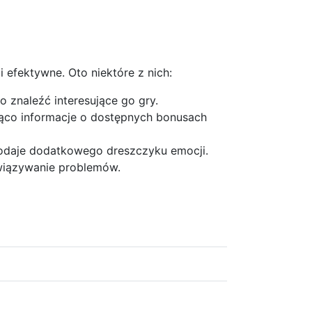
i efektywne. Oto niektóre z nich:
o znaleźć interesujące go gry.
ąco informacje o dostępnych bonusach
odaje dodatkowego dreszczyku emocji.
związywanie problemów.