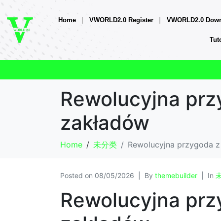
Home
VWORLD2.0 Register
VWORLD2.0 Down
Tut
Rewolucyjna przy
zakładów
Home
未分类
Rewolucyjna przygoda z 
Posted on
08/05/2026
By
themebuilder
In
Rewolucyjna przy