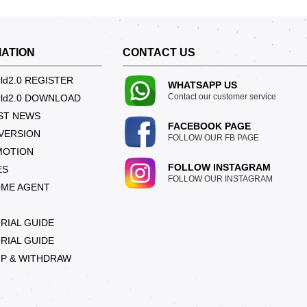
MATION
CONTACT US
ld2.0 REGISTER
WHATSAPP US
Contact our customer service
rld2.0 DOWNLOAD
ST NEWS
FACEBOOK PAGE
VERSION
FOLLOW OUR FB PAGE
MOTION
FOLLOW INSTAGRAM
ES
FOLLOW OUR INSTAGRAM
ME AGENT
RIAL GUIDE
RIAL GUIDE
P & WITHDRAW