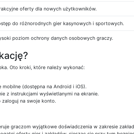
rakcyjne oferty dla nowych użytkowników.
stęp do różnorodnych gier kasynowych i sportowych.
soki poziom ochrony danych osobowych graczy.
ikację?
bka. Oto kroki, które należy wykonać:
e mobilne (dostępna na Android i iOS).
nie z instrukcjami wyświetlanymi na ekranie.
b zaloguj na swoje konto.
eruje graczom wyjątkowe doświadczenia w zakresie zakładów 
gatej oferty gier i zakładów, ciesząc się przy tym bezpi