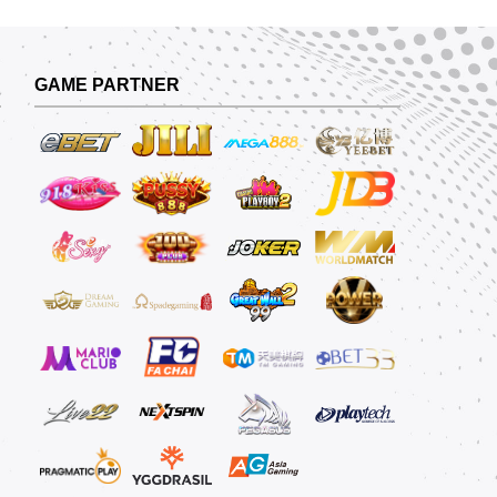
GAME PARTNER