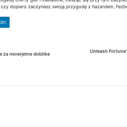
 czy dopiero zaczynasz swoją przygodę z hazardem, Fezbe
dIn
Unleash Fortune'
a za neverjetne dobitke