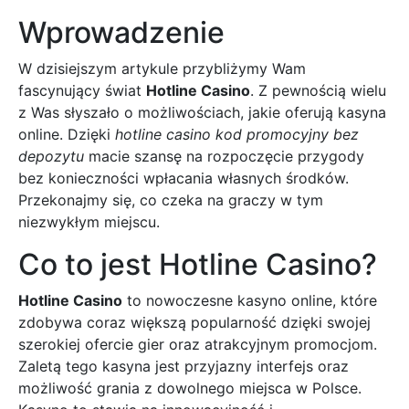
Wprowadzenie
W dzisiejszym artykule przybliżymy Wam
fascynujący świat
Hotline Casino
. Z pewnością wielu
z Was słyszało o możliwościach, jakie oferują kasyna
online. Dzięki
hotline casino kod promocyjny bez
depozytu
macie szansę na rozpoczęcie przygody
bez konieczności wpłacania własnych środków.
Przekonajmy się, co czeka na graczy w tym
niezwykłym miejscu.
Co to jest Hotline Casino?
Hotline Casino
to nowoczesne kasyno online, które
zdobywa coraz większą popularność dzięki swojej
szerokiej ofercie gier oraz atrakcyjnym promocjom.
Zaletą tego kasyna jest przyjazny interfejs oraz
możliwość grania z dowolnego miejsca w Polsce.