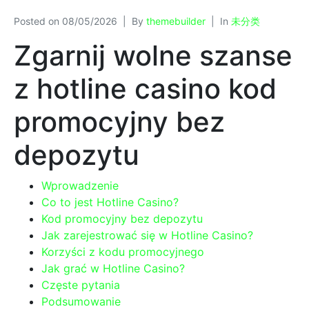
Posted on
08/05/2026
By
themebuilder
In
未分类
Zgarnij wolne szanse
z hotline casino kod
promocyjny bez
depozytu
Wprowadzenie
Co to jest Hotline Casino?
Kod promocyjny bez depozytu
Jak zarejestrować się w Hotline Casino?
Korzyści z kodu promocyjnego
Jak grać w Hotline Casino?
Częste pytania
Podsumowanie