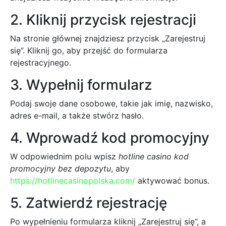
2. Kliknij przycisk rejestracji
Na stronie głównej znajdziesz przycisk „Zarejestruj
się”. Kliknij go, aby przejść do formularza
rejestracyjnego.
3. Wypełnij formularz
Podaj swoje dane osobowe, takie jak imię, nazwisko,
adres e-mail, a także stwórz hasło.
4. Wprowadź kod promocyjny
W odpowiednim polu wpisz
hotline casino kod
promocyjny bez depozytu
, aby
https://hotlinecasinopolska.com/
aktywować bonus.
5. Zatwierdź rejestrację
Po wypełnieniu formularza kliknij „Zarejestruj się”, a