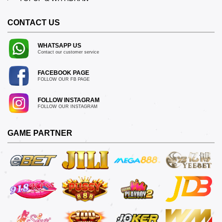
CONTACT US
WHATSAPP US
Contact our customer service
FACEBOOK PAGE
FOLLOW OUR FB PAGE
FOLLOW INSTAGRAM
FOLLOW OUR INSTAGRAM
GAME PARTNER