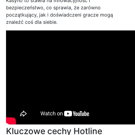
Kasyno to stawia na innowacyjność i
bezpieczeństwo, co sprawia, że zarówno
początkujący, jak i doświadczeni gracze mogą
znaleźć coś dla siebie.
Kluczowe cechy Hotline