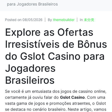
Descubra as Melhores Ofertas de Bônus do Gslot
para Jogadores Brasileiros
Posted on
08/05/2026
By
themebuilder
In
未分类
Explore as Ofertas
Irresistíveis de Bônus
do Gslot Casino para
Jogadores
Brasileiros
Se você é um entusiasta dos jogos de cassino online,
certamente já ouviu falar do
Gslot Casino
. Com uma
vasta gama de jogos e promoções atraentes, o Gslot