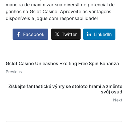
Em resumo, os
gslot bonuses
são uma ótima
maneira de maximizar sua diversão e potencial de
ganhos no Gslot Casino. Aproveite as vantagens
disponíveis e jogue com responsabilidade!
Facebook
Twitter
LinkedIn
Gslot Casino Unleashes Exciting Free Spin Bonanza
Previous
Získejte fantastické výhry se stoloto hrami a změňte
svůj osud
Next