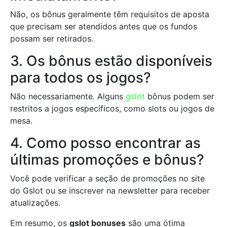
imediatamente?
Não, os bônus geralmente têm requisitos de aposta
que precisam ser atendidos antes que os fundos
possam ser retirados.
3. Os bônus estão disponíveis
para todos os jogos?
Não necessariamente. Alguns
gslot
bônus podem ser
restritos a jogos específicos, como slots ou jogos de
mesa.
4. Como posso encontrar as
últimas promoções e bônus?
Você pode verificar a seção de promoções no site
do Gslot ou se inscrever na newsletter para receber
atualizações.