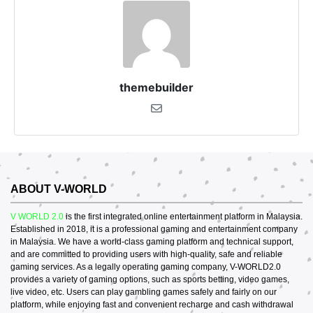
themebuilder
ABOUT V-WORLD
V WORLD 2.0
is the first integrated online entertainment platform in Malaysia.
Established in 2018, it is a professional gaming and entertainment company
in Malaysia. We have a world-class gaming platform and technical support,
and are committed to providing users with high-quality, safe and reliable
gaming services. As a legally operating gaming company, V-WORLD2.0
provides a variety of gaming options, such as sports betting, video games,
live video, etc. Users can play gambling games safely and fairly on our