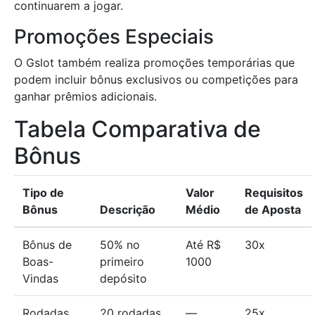
continuarem a jogar.
Promoções Especiais
O Gslot também realiza promoções temporárias que
podem incluir bônus exclusivos ou competições para
ganhar prêmios adicionais.
Tabela Comparativa de
Bônus
Tipo de
Valor
Requisitos
Bônus
Descrição
Médio
de Aposta
Bônus de
50% no
Até R$
30x
Boas-
primeiro
1000
Vindas
depósito