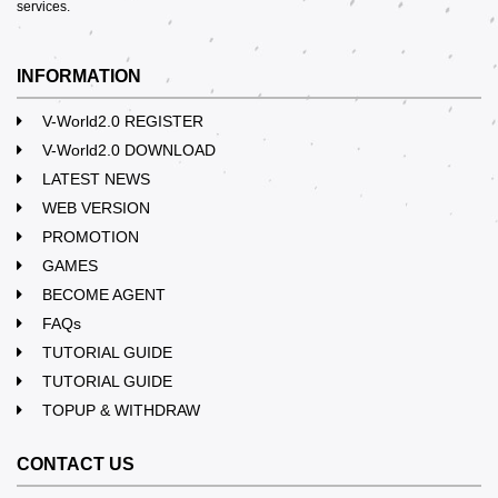
platform, while enjoying fast and convenient recharge and cash withdrawal
services.
INFORMATION
V-World2.0 REGISTER
V-World2.0 DOWNLOAD
LATEST NEWS
WEB VERSION
PROMOTION
GAMES
BECOME AGENT
FAQs
TUTORIAL GUIDE
TUTORIAL GUIDE
TOPUP & WITHDRAW
CONTACT US