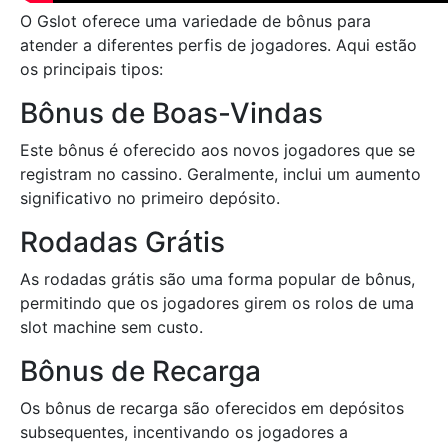
O Gslot oferece uma variedade de bônus para
atender a diferentes perfis de jogadores. Aqui estão
os principais tipos:
Bônus de Boas-Vindas
Este bônus é oferecido aos novos jogadores que se
registram no cassino. Geralmente, inclui um aumento
significativo no primeiro depósito.
Rodadas Grátis
As rodadas grátis são uma forma popular de bônus,
permitindo que os jogadores girem os rolos de uma
slot machine sem custo.
Bônus de Recarga
Os bônus de recarga são oferecidos em depósitos
subsequentes, incentivando os jogadores a