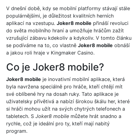
V dnešní době, kdy se mobilní platformy stávají stále
populárnějšími, je důležitost kvalitních herních
aplikací na vzestupu.
Joker8 mobile
přináší revoluci
do světa mobilního hraní a umožňuje hráčům zažít
vzrušující zábavu kdekoliv a kdykoliv. V tomto článku
se podíváme na to, co vlastně
Joker8 mobile
obnáší
a jakou roli hraje v Kingmaker Casino.
Co je Joker8 mobile?
Joker8 mobile
je inovativní mobilní aplikace, která
byla navržena speciálně pro hráče, kteří chtějí mít
své oblíbené hry na dosah ruky. Tato aplikace je
uživatelsky přívětivá a nabízí širokou škálu her, které
si hráči mohou užít na svých chytrých telefonech a
tabletech. S
Joker8 mobile
můžete hrát snadno a
rychle, což je ideální pro ty, kteří mají nabitý
program.