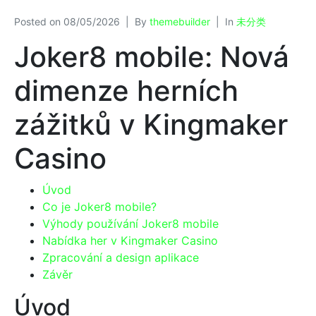
Posted on
08/05/2026
By
themebuilder
In
未分类
Joker8 mobile: Nová
dimenze herních
zážitků v Kingmaker
Casino
Úvod
Co je Joker8 mobile?
Výhody používání Joker8 mobile
Nabídka her v Kingmaker Casino
Zpracování a design aplikace
Závěr
Úvod