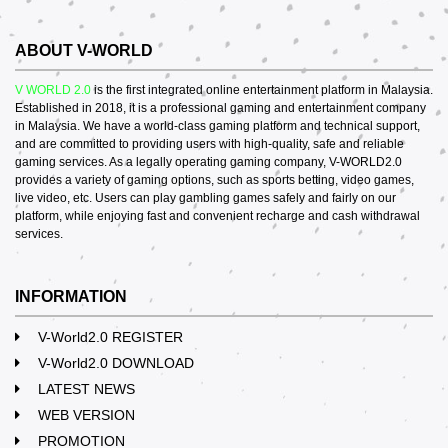
ABOUT V-WORLD
V WORLD 2.0
is the first integrated online entertainment platform in Malaysia.
Established in 2018, it is a professional gaming and entertainment company
in Malaysia. We have a world-class gaming platform and technical support,
and are committed to providing users with high-quality, safe and reliable
gaming services. As a legally operating gaming company, V-WORLD2.0
provides a variety of gaming options, such as sports betting, video games,
live video, etc. Users can play gambling games safely and fairly on our
platform, while enjoying fast and convenient recharge and cash withdrawal
services.
INFORMATION
V-World2.0 REGISTER
V-World2.0 DOWNLOAD
LATEST NEWS
WEB VERSION
PROMOTION