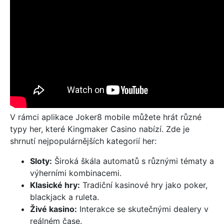
V rámci aplikace Joker8 mobile můžete hrát různé
typy her, které Kingmaker Casino nabízí. Zde je
shrnutí nejpopulárnějších kategorií her:
Sloty:
Široká škála automatů s různými tématy a
výherními kombinacemi.
Klasické hry:
Tradiční kasinové hry jako poker,
blackjack a ruleta.
Živé kasino:
Interakce se skutečnými dealery v
reálném čase.