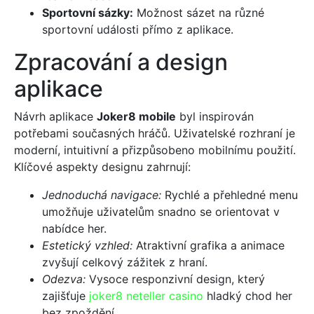
Sportovní sázky:
Možnost sázet na různé
sportovní události přímo z aplikace.
Zpracování a design
aplikace
Návrh aplikace
Joker8 mobile
byl inspirován
potřebami současných hráčů. Uživatelské rozhraní je
moderní, intuitivní a přizpůsobeno mobilnímu použití.
Klíčové aspekty designu zahrnují:
Jednoduchá navigace:
Rychlé a přehledné menu
umožňuje uživatelům snadno se orientovat v
nabídce her.
Estetický vzhled:
Atraktivní grafika a animace
zvyšují celkový zážitek z hraní.
Odezva:
Vysoce responzivní design, který
zajišťuje
joker8 neteller casino
hladký chod her
bez zpoždění.