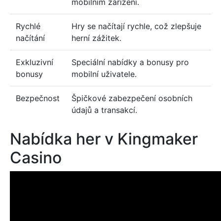
mobilním zařízení.
Rychlé
Hry se načítají rychle, což zlepšuje
načítání
herní zážitek.
Exkluzivní
Speciální nabídky a bonusy pro
bonusy
mobilní uživatele.
Bezpečnost
Špičkové zabezpečení osobních
údajů a transakcí.
Nabídka her v Kingmaker
Casino