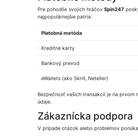
Pre pohodlie svojich hráčov
Spin247
posky
najpopulárnejšie patria:
Platobná metóda
Kreditné karty
Bankový prevod
eWallets (ako Skrill, Neteller)
Bezpečnosť vašich transakcií je na prvom 
údaje.
Zákaznícka podpora
V prípade otázok alebo problémov ponúk