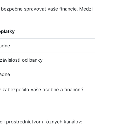
 bezpečne spravovať vaše financie. Medzi
platky
adne
závislosti od banky
adne
by zabezpečilo vaše osobné a finančné
cii prostredníctvom rôznych kanálov: