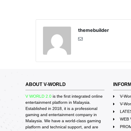
themebuilder
ABOUT V-WORLD
INFOR
V WORLD 2.0
is the first integrated online
V-Wor
entertainment platform in Malaysia.
V-Wo
Established in 2018, it is a professional
LATE
gaming and entertainment company in
WEB 
Malaysia. We have a world-class gaming
PRO
platform and technical support, and are