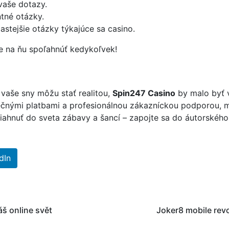
vaše dotazy.
tné otázky.
stejšie otázky týkajúce sa casino.
e na ňu spoľahnúť kedykoľvek!
 vaše sny môžu stať realitou,
Spin247 Casino
by malo byť v
ečnými platbami a profesionálnou zákazníckou podporou, m
tiahnuť do sveta zábavy a šancí – zapojte sa do áutorskéh
dIn
š online svět
Joker8 mobile rev