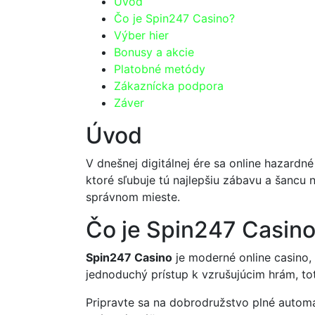
Úvod
Čo je Spin247 Casino?
Výber hier
Bonusy a akcie
Platobné metódy
Zákaznícka podpora
Záver
Úvod
V dnešnej digitálnej ére sa online hazard
ktoré sľubuje tú najlepšiu zábavu a šancu
správnom mieste.
Čo je Spin247 Casin
Spin247 Casino
je moderné online casino,
jednoduchý prístup k vzrušujúcim hrám, t
Pripravte sa na dobrodružstvo plné automat