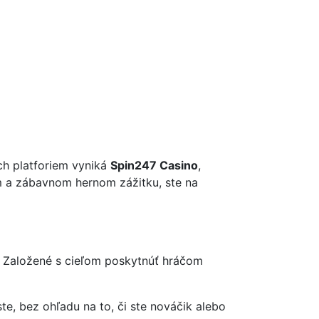
ch platforiem vyniká
Spin247 Casino
,
om a zábavnom hernom zážitku, ste na
. Založené s cieľom poskytnúť hráčom
e, bez ohľadu na to, či ste nováčik alebo