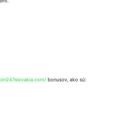
ami.
spin247slovakia.com/
bonusov, ako sú: