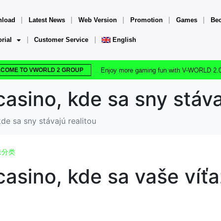
load
Latest News
Web Version
Promotion
Games
Be
orial
Customer Service
English
ME TO VWORLD 2 GROUP
E
n
j
o
y
m
o
r
e
g
a
m
i
n
g
f
u
n
w
i
t
h
V
-
W
O
R
L
D
2
.
0
!
casino, kde sa sny stáva
kde sa sny stávajú realitou
未分类
casino, kde sa vaše víť