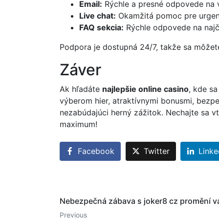
Email:
Rýchle a presné odpovede na 
Live chat:
Okamžitá pomoc pre urgen
FAQ sekcia:
Rýchle odpovede na najča
Podpora je dostupná 24/7, takže sa môžet
Záver
Ak hľadáte
najlepšie online casino
, kde sa
výberom hier, atraktívnymi bonusmi, bezp
nezabúdajúci herný zážitok. Nechajte sa v
maximum!
Facebook
Twitter
Linke
Nebezpečná zábava s joker8 cz promění vá
Previous