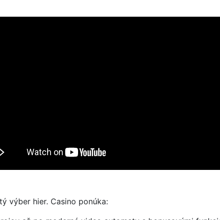
tý výber hier. Casino ponúka: