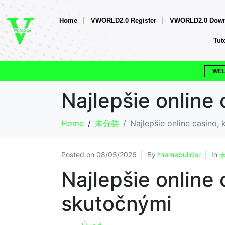
Home
VWORLD2.0 Register
VWORLD2.0 Down
Tut
WELCO
Najlepšie online 
Home
未分类
Najlepšie online casino, 
Posted on
08/05/2026
By
themebuilder
In
Najlepšie online 
skutočnými